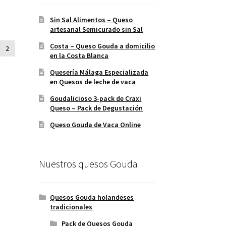
Sin Sal Alimentos – Queso
artesanal Semicurado sin Sal
Costa – Queso Gouda a domicilio
2
en la Costa Blanca
Quesería Málaga Especializada
en Quesos de leche de vaca
Goudalicioso 3-pack de Craxi
Queso – Pack de Degustación
Queso Gouda de Vaca Online
Nuestros quesos Gouda
Quesos Gouda holandeses
tradicionales
Pack de Quesos Gouda