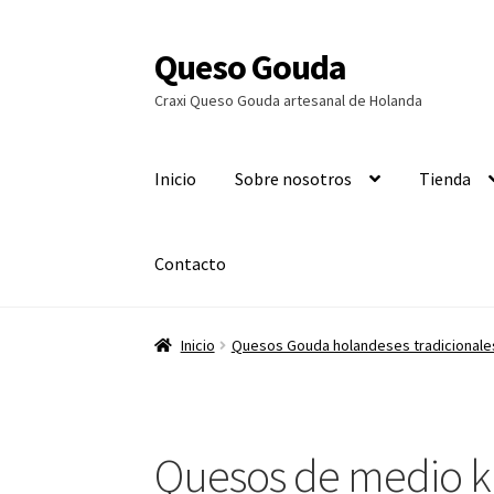
Queso Gouda
Ir
Ir
a
al
Craxi Queso Gouda artesanal de Holanda
la
contenido
navegación
Inicio
Sobre nosotros
Tienda
Contacto
Inicio
Quesos Gouda holandeses tradicionale
Quesos de medio ki