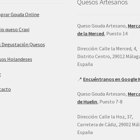
Quesos Artesanos
prar Gouda Online
Queso Gouda Artesano,
Merc
io queso Craxi
de la Merced
, Puesto 14
 Degustación Quesos
Dirección: Calle la Merced, 4,
Distrito Centro, 29012 Málag
sos Holandeses
España
g
📍
Encuéntranos en Google 
tacto
Queso Gouda Artesano,
Merc
de Huelin
, Puesto 7-8
Dirección: Calle la Hoz, 37,
Carretera de Cádiz, 29002 Má
España