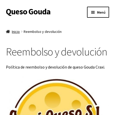
Queso Gouda
Ir
Ir
Menú
a
al
la
contenido
Inicio
navegación
Inicio
Reembolso y devolución
Expandi
Sobre nosotros
el
Reembolso y devolución
menú
Expandi
Tienda
hijo
el
menú
Expandi
Gastos de Envío
Política de reembolso y devolución de queso Gouda Craxi.
hijo
el
menú
Expandi
Queso Gouda
hijo
el
menú
Shop
hijo
Contacto