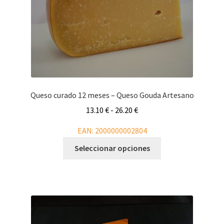
la
página
de
producto
Queso curado 12 meses – Queso Gouda Artesano
Rango
13.10
€
-
26.20
€
de
EAN:
2000000002804
precios:
Este
desde
Seleccionar opciones
producto
13.10 €
tiene
hasta
múltiples
26.20 €
variantes.
Las
opciones