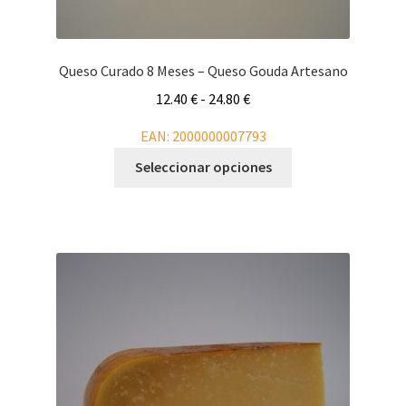
Queso Curado 8 Meses – Queso Gouda Artesano
Rango
12.40
€
-
24.80
€
de
EAN:
2000000007793
precios:
Este
desde
Seleccionar opciones
producto
12.40 €
tiene
hasta
múltiples
24.80 €
variantes.
Las
opciones
se
pueden
elegir
en