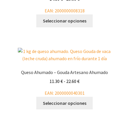
de
EAN:
2000000008318
precios:
Este
desde
Seleccionar opciones
producto
14.80 €
tiene
hasta
múltiples
29.60 €
variantes.
Las
opciones
se
Queso Ahumado – Gouda Artesano Ahumado
pueden
Rango
11.30
€
-
22.60
€
elegir
de
en
EAN:
2000000040301
precios:
la
Este
desde
Seleccionar opciones
página
producto
11.30 €
de
tiene
hasta
producto
múltiples
22.60 €
variantes.