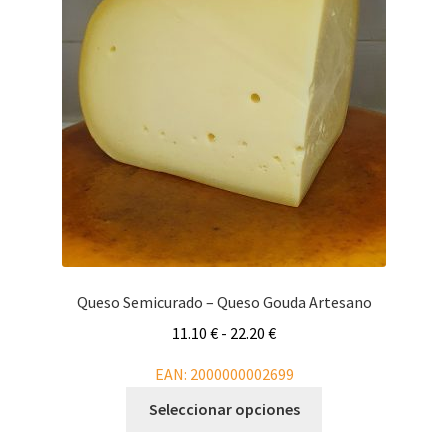
Queso Semicurado – Queso Gouda Artesano
Rango
11.10
€
-
22.20
€
de
EAN:
2000000002699
precios:
Este
desde
Seleccionar opciones
producto
11.10 €
tiene