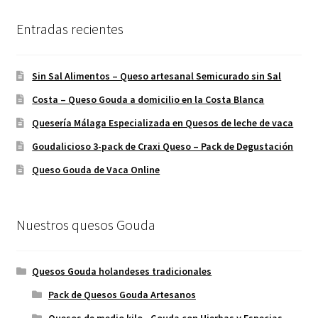
pueden
elegir
Entradas recientes
en
la
Sin Sal Alimentos – Queso artesanal Semicurado sin Sal
página
de
Costa – Queso Gouda a domicilio en la Costa Blanca
producto
Quesería Málaga Especializada en Quesos de leche de vaca
Goudalicioso 3-pack de Craxi Queso – Pack de Degustación
Queso Gouda de Vaca Online
Nuestros quesos Gouda
Quesos Gouda holandeses tradicionales
Pack de Quesos Gouda Artesanos