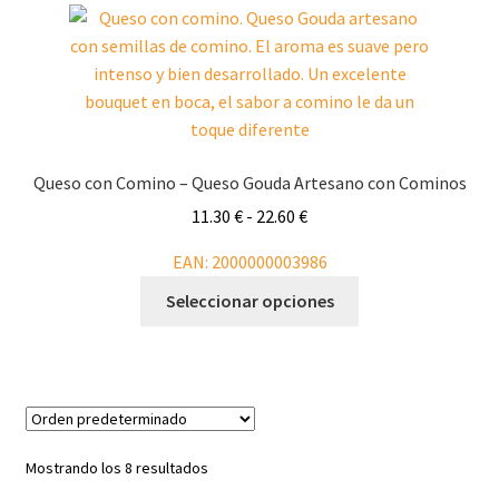
Las
opciones
se
pueden
elegir
en
Queso con Comino – Queso Gouda Artesano con Cominos
la
Rango
11.30
€
-
22.60
€
página
de
de
EAN:
2000000003986
precios:
producto
Este
desde
Seleccionar opciones
producto
11.30 €
tiene
hasta
múltiples
22.60 €
variantes.
Las
opciones
Mostrando los 8 resultados
se