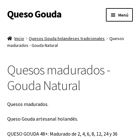
Queso Gouda
Ir
Ir
Menú
a
al
la
contenido
Inicio
navegación
Inicio
Quesos Gouda holandeses tradicionales
Quesos
Expandi
madurados - Gouda Natural
Sobre nosotros
el
menú
Expandi
Tienda
Quesos madurados -
hijo
el
menú
Expandi
Gastos de Envío
Gouda Natural
hijo
el
menú
Expandi
Queso Gouda
hijo
el
Quesos madurados.
menú
Shop
hijo
Queso Gouda artesanal holandés.
Contacto
QUESO GOUDA 48+: Madurado de 2, 4, 6, 8, 12, 24 y 36