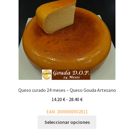
se
pueden
elegir
en
la
página
de
producto
Queso curado 24 meses – Queso Gouda Artesano
Rango
14.20
€
-
28.40
€
de
EAN:
2000000002811
precios:
Este
desde
Seleccionar opciones
producto
14.20 €
tiene