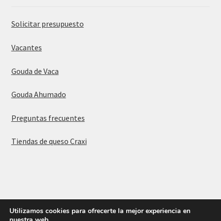
Solicitar presupuesto
Vacantes
Gouda de Vaca
Gouda Ahumado
Preguntas frecuentes
Tiendas de queso Craxi
© Queso Gouda 2026
Utilizamos cookies para ofrecerte la mejor experiencia en
Política de privacidad
Construido con WooCommerce
.
nuestra web.