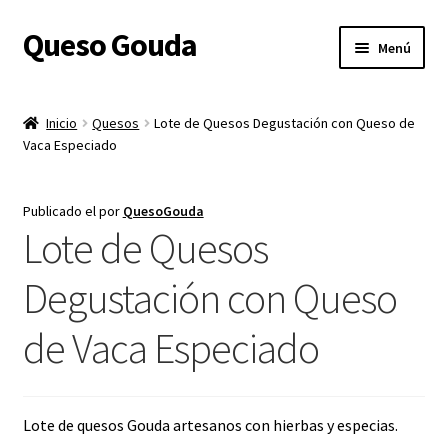
Queso Gouda
Ir
Ir
Menú
a
al
la
contenido
Inicio
navegación
Inicio
Quesos
Lote de Quesos Degustación con Queso de
Expandi
Vaca Especiado
Sobre nosotros
el
menú
Expandi
Tienda
Publicado el
por
QuesoGouda
hijo
el
Lote de Quesos
menú
Expandi
Gastos de Envío
hijo
el
Degustación con Queso
menú
Expandi
Queso Gouda
hijo
el
de Vaca Especiado
menú
Shop
hijo
Contacto
Lote de quesos Gouda artesanos con hierbas y especias.