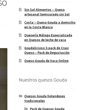
so
Sin Sal Alimentos – Queso
artesanal Semicurado sin Sal
Costa – Queso Gouda a domicilio
en la Costa Blanca
Quesería Málaga Especializada
en Quesos de leche de vaca
Goudalicioso 3-pack de Craxi
Queso – Pack de Degustación
Queso Gouda de Vaca Online
Nuestros quesos Gouda
Quesos Gouda holandeses
tradicionales
Pack de Quesos Gouda