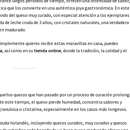
urante largos periodos de tiempo, ofrecen una intensidad de sabor
ica que los convierte en una auténtica joya gastronómica. En este
undo del queso muy curado, con especial atención a los ejemplare
 de leche cruda de 3 años, con cristales naturales, una verdadera
bien madurado.
simplemente quieres recibir estas maravillas en casa, puedes
ga
, así como en su
tienda online
, donde la tradición, la calidad y el
quellos quesos que han pasado por un proceso de curación prolong
te este tiempo, el queso pierde humedad, concentra sabores y
ranulosa o cristalina, especialmente en los casos más longevos.
ouda holandés, incluyendo quesos curados, muy curados y quesos