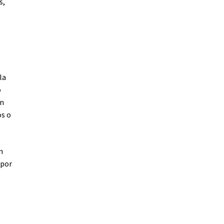
s,
la
o
on
os o
n
 por