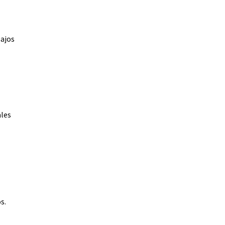
Bajos
ales
s.