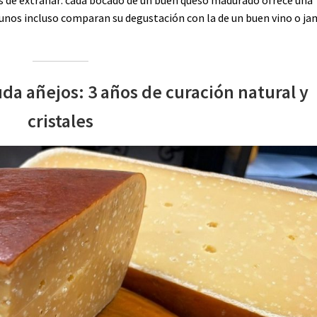
 es de extrañar: cada bocado de un buen queso madurado ofrece una
gunos incluso comparan su degustación con la de un buen vino o j
uda añejos: 3 años de curación natural y
cristales