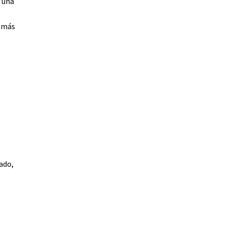
, una
s más
ado,