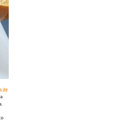
s de
ra
a.
to