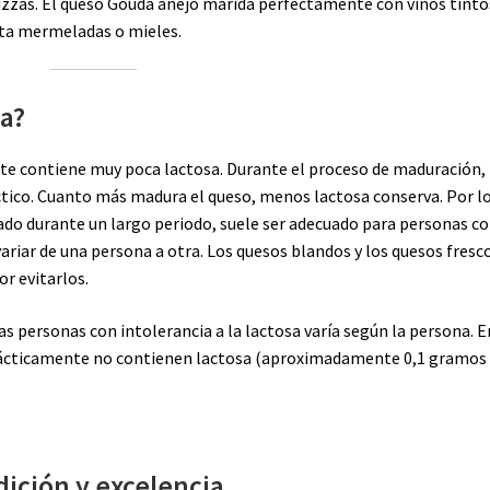
pizzas. El queso Gouda añejo marida perfectamente con vinos tinto
sta mermeladas o mieles.
sa?
e contiene muy poca lactosa. Durante el proceso de maduración, 
ctico. Cuanto más madura el queso, menos lactosa conserva. Por l
rado durante un largo periodo, suele ser adecuado para personas c
variar de una persona a otra. Los quesos blandos y los quesos fresc
r evitarlos.
s personas con intolerancia a la lactosa varía según la persona. E
prácticamente no contienen lactosa (aproximadamente 0,1 gramos
dición y excelencia