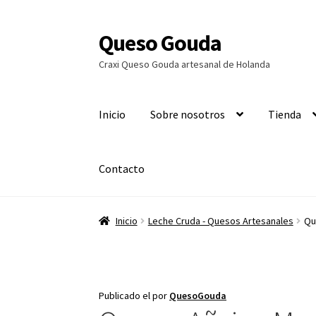
Queso Gouda
Ir
Ir
a
al
Craxi Queso Gouda artesanal de Holanda
la
contenido
navegación
Inicio
Sobre nosotros
Tienda
Contacto
Inicio
Leche Cruda - Quesos Artesanales
Qu
Publicado el
por
QuesoGouda