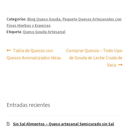
Categorías:
Blog Queso Gouda
,
Paquete Quesos Artesanales con
Finas Hierbas y Especias
Etiqueta:
Queso Gouda Artesanal
Navegación
Anterior:
Siguiente:
Tabla de Quesos con
Comprar Quesos – Todo tipo
Quesos Aromatizados Ideas
de Gouda de Leche Cruda de
de
Vaca
entradas
Entradas recientes
Sin Sal Alimentos – Queso artesanal Semicurado sin Sal