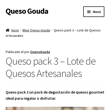
Queso Gouda
Ir
Ir
Menú
a
al
la
contenido
Inicio
navegación
Inicio
Blog Queso Gouda
Queso pack 3 – Lote de Quesos
Expandi
Artesanales
Sobre nosotros
el
menú
Expandi
Tienda
Publicado el
por
QuesoGouda
hijo
el
Queso pack 3 – Lote de
menú
Expandi
Gastos de Envío
hijo
el
Quesos Artesanales
menú
Expandi
Queso Gouda
hijo
el
menú
Shop
Queso pack 3 un pack de degustación de quesos gourmet
hijo
ideal para regalar o disfrutar.
Contacto